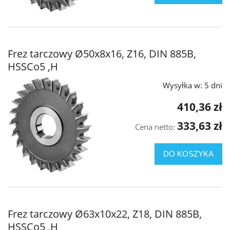
Frez tarczowy Ø50x8x16, Z16, DIN 885B,
HSSCo5 ,H
Wysyłka w:
5 dni
410,36 zł
333,63 zł
Cena netto:
DO KOSZYKA
Frez tarczowy Ø63x10x22, Z18, DIN 885B,
HSSCo5 ,H