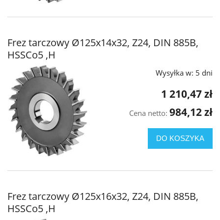
Frez tarczowy Ø125x14x32, Z24, DIN 885B,
HSSCo5 ,H
Wysyłka w:
5 dni
1 210,47 zł
984,12 zł
Cena netto:
DO KOSZYKA
Frez tarczowy Ø125x16x32, Z24, DIN 885B,
HSSCo5 ,H