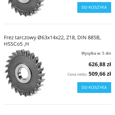
DO KOSZYKA
Frez tarczowy Ø63x14x22, Z18, DIN 885B,
HSSCo5 ,H
Wysyłka w:
5 dni
626,88 zł
509,66 zł
Cena netto:
DO KOSZYKA