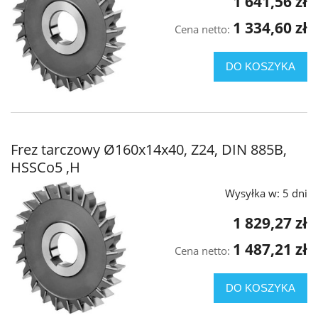
1 641,56 zł
1 334,60 zł
Cena netto:
DO KOSZYKA
Frez tarczowy Ø160x14x40, Z24, DIN 885B,
HSSCo5 ,H
Wysyłka w:
5 dni
1 829,27 zł
1 487,21 zł
Cena netto:
DO KOSZYKA