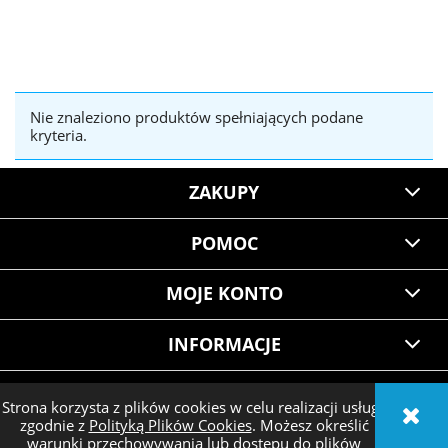
Nie znaleziono produktów spełniających podane
kryteria.
ZAKUPY
POMOC
MOJE KONTO
INFORMACJE
Strona korzysta z plików cookies w celu realizacji usług i
zgodnie z
Polityką Plików Cookies
. Możesz określić
POKAŻ PEŁNĄ WERSJĘ STRONY
warunki przechowywania lub dostępu do plików