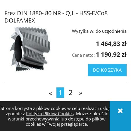
Frez DIN 1880- 80 NR - Q,L - HSS-E/Co8
DOLFAMEX
Wysyłka w:
do uzgodnienia
1 464,83 zł
1 190,92 zł
Cena netto:
DO KOSZYKA
«
1
2
»
Strona korzysta z plików cookies w celu realizacji usług i
ZAKUPY
zgodnie z
Polityką Plików Cookies
. Możesz określić
warunki przechowywania lub dostępu do plików
cookies w Twojej przeglądarce.
POMOC