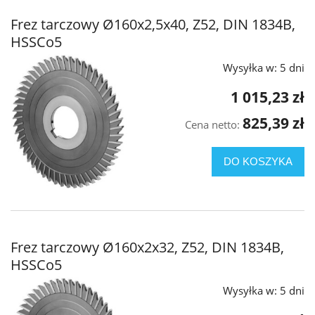
Frez tarczowy Ø160x2,5x40, Z52, DIN 1834B,
HSSCo5
Wysyłka w:
5 dni
1 015,23 zł
825,39 zł
Cena netto:
DO KOSZYKA
Frez tarczowy Ø160x2x32, Z52, DIN 1834B,
HSSCo5
Wysyłka w:
5 dni