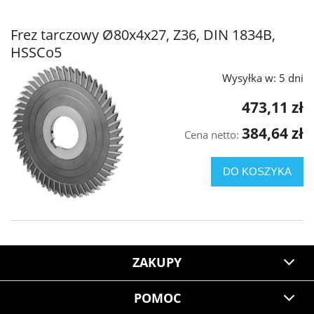
Frez tarczowy Ø80x4x27, Z36, DIN 1834B,
HSSCo5
Wysyłka w:
5 dni
473,11 zł
384,64 zł
Cena netto:
DO KOSZYKA
ZAKUPY
POMOC