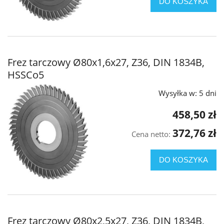
DO KOSZYKA
Frez tarczowy Ø80x1,6x27, Z36, DIN 1834B,
HSSCo5
Wysyłka w:
5 dni
458,50 zł
372,76 zł
Cena netto:
DO KOSZYKA
Frez tarczowy Ø80x2,5x27, Z36, DIN 1834B,