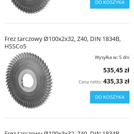
DO KOSZYKA
Frez tarczowy Ø100x2x32, Z40, DIN 1834B,
HSSCo5
Wysyłka w:
5 dni
535,45 zł
435,33 zł
Cena netto:
DO KOSZYKA
Frez tarczowy Ø100x3x32, Z40, DIN 1834B,