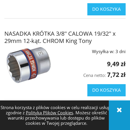
DO KOSZYKA
NASADKA KRÓTKA 3/8'' CALOWA 19/32'' x
29mm 12-kąt. CHROM King Tony
Wysyłka w:
3 dni
9,49 zł
7,72 zł
Cena netto:
DO KOSZYKA
Strona korzysta z plików cookies w celu realizacji usług i
zgodnie z
Polityką Plików Cookies
. Możesz określić
NASADKA KRÓTKA 3/8'' CALOWA 19/32" x
warunki przechowywania lub dostępu do plików
29mm 6-kąt. CHROM King Tony
cookies w Twojej przeglądarce.