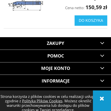
150,59 zł
Cena netto:
DO KOSZYKA
ZAKUPY
POMOC
MOJE KONTO
INFORMACJE
Strona korzysta z plików cookies w celu realizacji usług i
zgodnie z
Polityką Plików Cookies
. Możesz określić
POKAŻ PEŁNĄ WERSJĘ STRONY
warunki przechowywania lub dostępu do plików
cookies w Twojej przeglądarce.