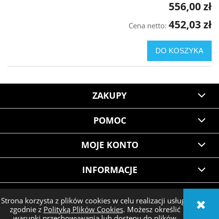
556,00 zł
452,03 zł
Cena netto:
DO KOSZYKA
ZAKUPY
POMOC
MOJE KONTO
INFORMACJE
Strona korzysta z plików cookies w celu realizacji usług i
zgodnie z
Polityką Plików Cookies
. Możesz określić
POKAŻ PEŁNĄ WERSJĘ STRONY
warunki przechowywania lub dostępu do plików