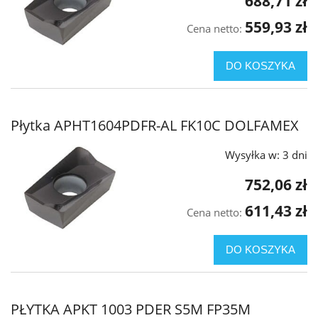
688,71 zł
559,93 zł
Cena netto:
DO KOSZYKA
Płytka APHT1604PDFR-AL FK10C DOLFAMEX
Wysyłka w:
3 dni
752,06 zł
611,43 zł
Cena netto:
DO KOSZYKA
PŁYTKA APKT 1003 PDER S5M FP35M