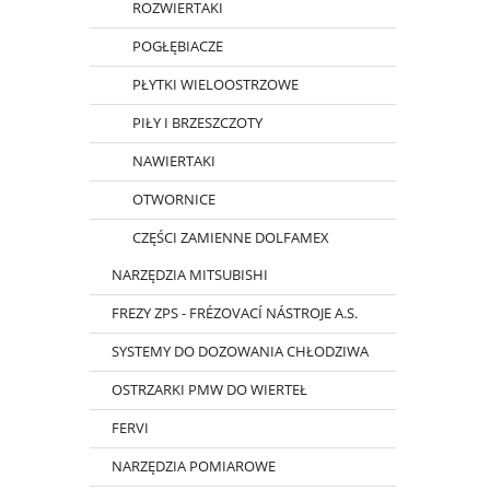
ROZWIERTAKI
POGŁĘBIACZE
PŁYTKI WIELOOSTRZOWE
PIŁY I BRZESZCZOTY
NAWIERTAKI
OTWORNICE
CZĘŚCI ZAMIENNE DOLFAMEX
NARZĘDZIA MITSUBISHI
FREZY ZPS - FRÉZOVACÍ NÁSTROJE A.S.
SYSTEMY DO DOZOWANIA CHŁODZIWA
OSTRZARKI PMW DO WIERTEŁ
FERVI
NARZĘDZIA POMIAROWE