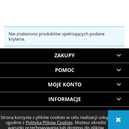
Nie znaleziono produktów spełniających podane
kryteria.
ZAKUPY
POMOC
MOJE KONTO
INFORMACJE
Strona korzysta z plików cookies w celu realizacji usług i
zgodnie z
Polityką Plików Cookies
. Możesz określić
POKAŻ PEŁNĄ WERSJĘ STRONY
warunki przechowywania lub dostępu do plików