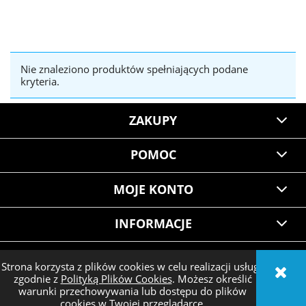
Nie znaleziono produktów spełniających podane
kryteria.
ZAKUPY
POMOC
MOJE KONTO
INFORMACJE
Strona korzysta z plików cookies w celu realizacji usług i
zgodnie z
Polityką Plików Cookies
. Możesz określić
POKAŻ PEŁNĄ WERSJĘ STRONY
warunki przechowywania lub dostępu do plików
cookies w Twojej przeglądarce.