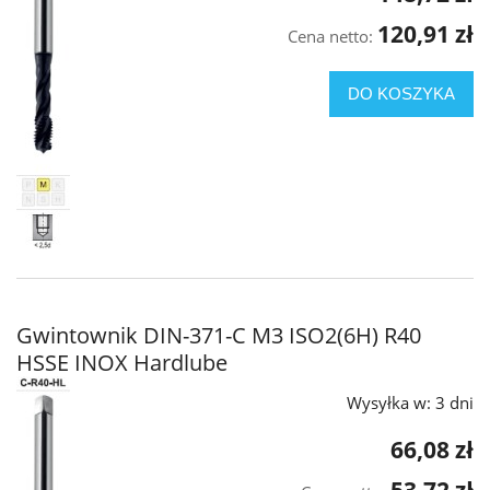
120,91 zł
Cena netto:
DO KOSZYKA
Gwintownik DIN-371-C M3 ISO2(6H) R40
HSSE INOX Hardlube
Wysyłka w:
3 dni
66,08 zł
53,72 zł