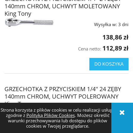
140mm CHROM, UCHWYT MOLETOWANY
King Tony
Wysyłka w:
3 dni
138,86 zł
112,89 zł
Cena netto:
DO KOSZYKA
GRZECHOTKA Z PRZYCISKIEM 1/4'' 24 ZĘBY
140mm CHROM, UCHWYT POLEROWANY
King Tony
Strona korzysta z plików cookies w celu realizacji usług i
Wysyłka w:
3 dni
zgodnie z
Polityką Plików Cookies
. Możesz określić
warunki przechowywania lub dostępu do plików
cookies w Twojej przeglądarce.
138,86 zł