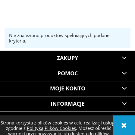
Nie znaleziono produktów spełniających podane
kryteria.
ZAKUPY
POMOC
MOJE KONTO
INFORMACJE
Strona korzysta z plików cookies w celu realizacji usług i
zgodnie z
Polityką Plików Cookies
. Możesz określić
POKAŻ PEŁNĄ WERSJĘ STRONY
warunki przechowywania lub dostępu do plików