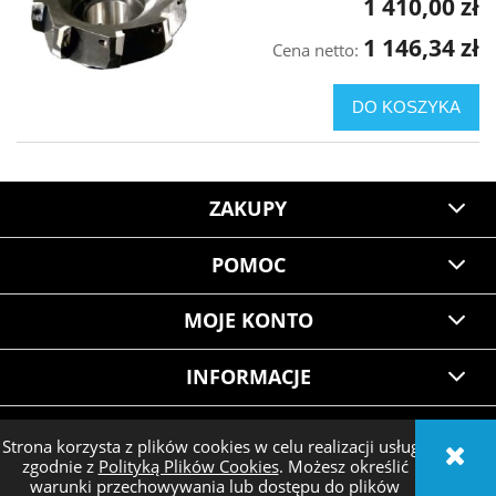
1 410,00 zł
1 146,34 zł
Cena netto:
DO KOSZYKA
ZAKUPY
POMOC
MOJE KONTO
INFORMACJE
Strona korzysta z plików cookies w celu realizacji usług i
zgodnie z
Polityką Plików Cookies
. Możesz określić
POKAŻ PEŁNĄ WERSJĘ STRONY
warunki przechowywania lub dostępu do plików