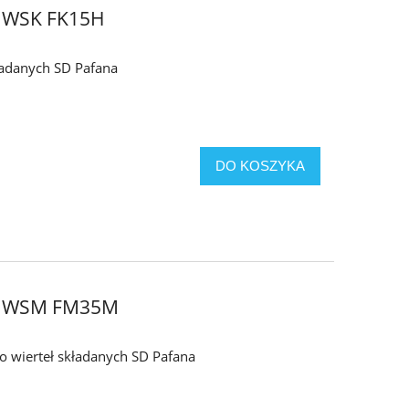
 WSK FK15H
kładanych SD Pafana
DO KOSZYKA
6 WSM FM35M
do wierteł składanych SD Pafana