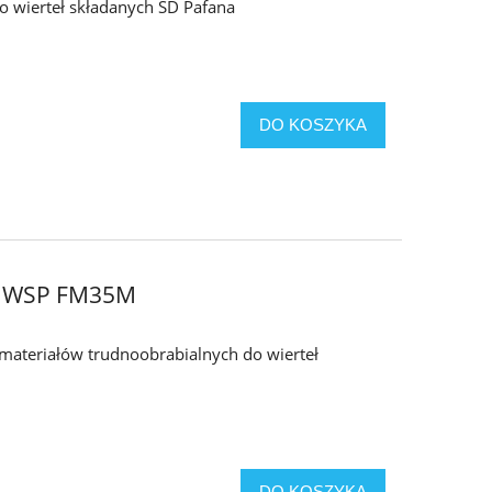
do wierteł składanych SD Pafana
DO KOSZYKA
4 WSP FM35M
i materiałów trudnoobrabialnych do wierteł
DO KOSZYKA