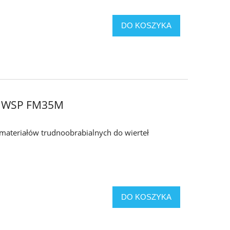
DO KOSZYKA
6 WSP FM35M
i materiałów trudnoobrabialnych do wierteł
DO KOSZYKA