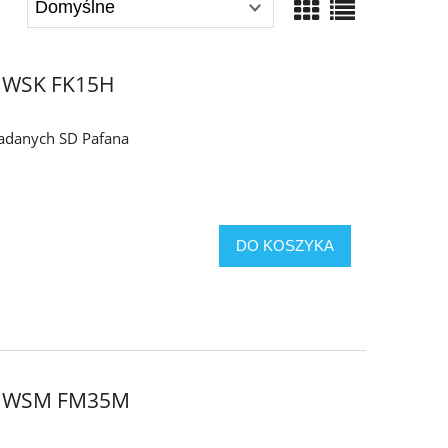
 WSK FK15H
kładanych SD Pafana
DO KOSZYKA
4 WSM FM35M