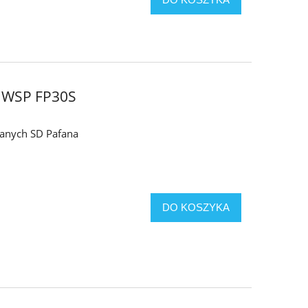
 WSP FP30S
adanych SD Pafana
DO KOSZYKA