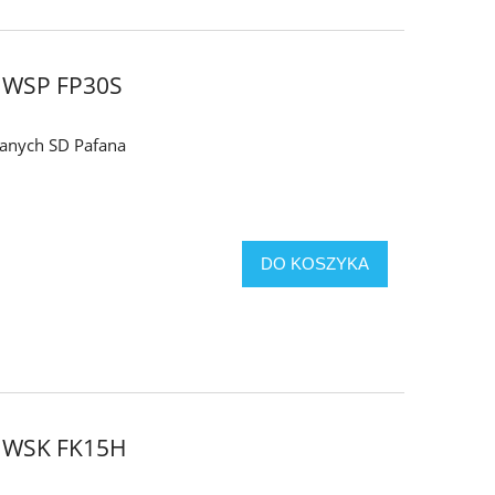
 WSP FP30S
adanych SD Pafana
DO KOSZYKA
 WSK FK15H