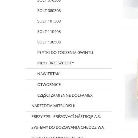
SOLT 070308
SOLT 080308
SOLT 10T308
SOLT 110408
SOLT 130508
PŁYTKI DO TOCZENIA GWINTU
PIŁY I BRZESZCZOTY
NAWIERTAKI
OTWORNICE
CZĘŚCI ZAMIENNE DOLFAMEX
NARZĘDZIA MITSUBISHI
FREZY ZPS - FRÉZOVACÍ NÁSTROJE A.S.
SYSTEMY DO DOZOWANIA CHŁODZIWA