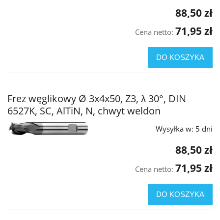
88,50 zł
71,95 zł
Cena netto:
DO KOSZYKA
Frez węglikowy Ø 3x4x50, Z3, λ 30°, DIN
6527K, SC, AlTiN, N, chwyt weldon
Wysyłka w:
5 dni
88,50 zł
71,95 zł
Cena netto:
DO KOSZYKA