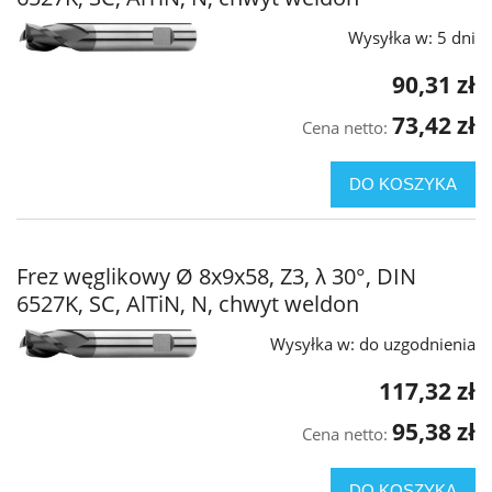
Wysyłka w:
5 dni
90,31 zł
73,42 zł
Cena netto:
DO KOSZYKA
Frez węglikowy Ø 8x9x58, Z3, λ 30°, DIN
6527K, SC, AlTiN, N, chwyt weldon
Wysyłka w:
do uzgodnienia
117,32 zł
95,38 zł
Cena netto:
DO KOSZYKA