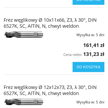
Frez węglikowy Ø 10x11x66, Z3, λ 30°, DIN
6527K, SC, AlTiN, N, chwyt weldon
Wysyłka w:
5 dni
161,41 zł
131,23 zł
Cena netto:
DO KOSZYKA
Frez węglikowy Ø 12x12x73, Z3, λ 30°, DIN
6527K, SC, AlTiN, N, chwyt weldon
Wysyłka w:
5 dni