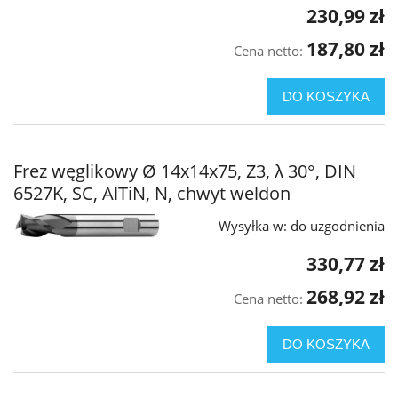
230,99 zł
187,80 zł
Cena netto:
DO KOSZYKA
Frez węglikowy Ø 14x14x75, Z3, λ 30°, DIN
6527K, SC, AlTiN, N, chwyt weldon
Wysyłka w:
do uzgodnienia
330,77 zł
268,92 zł
Cena netto:
DO KOSZYKA