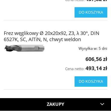
DO KOSZYKA
Frez węglikowy Ø 20x20x92, Z3, λ 30°, DIN
6527K, SC, AlTiN, N, chwyt weldon
Wysyłka w:
5 dni
606,56 zł
493,14 zł
Cena netto:
DO KOSZYKA
ZAKUPY