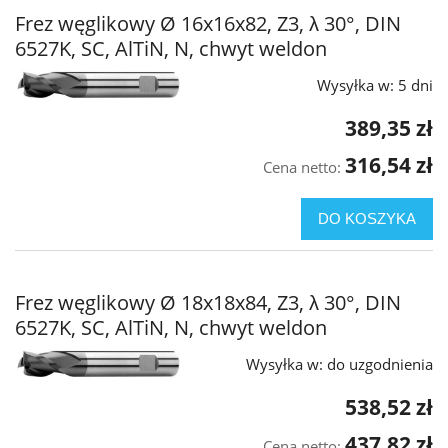
Frez węglikowy Ø 16x16x82, Z3, λ 30°, DIN
6527K, SC, AlTiN, N, chwyt weldon
Wysyłka w:
5 dni
389,35 zł
316,54 zł
Cena netto:
DO KOSZYKA
Frez węglikowy Ø 18x18x84, Z3, λ 30°, DIN
6527K, SC, AlTiN, N, chwyt weldon
Wysyłka w:
do uzgodnienia
538,52 zł
437,82 zł
Cena netto: