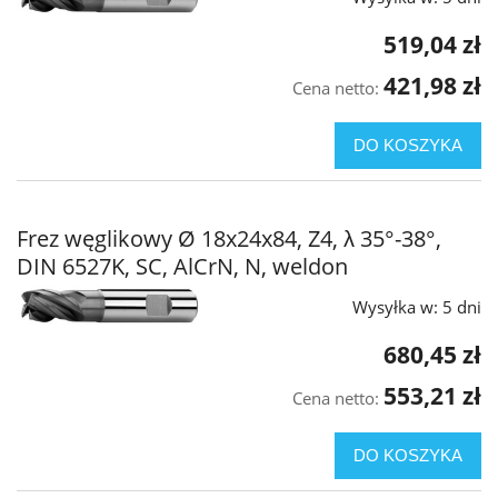
519,04 zł
421,98 zł
Cena netto:
DO KOSZYKA
Frez węglikowy Ø 18x24x84, Z4, λ 35°-38°,
DIN 6527K, SC, AlCrN, N, weldon
Wysyłka w:
5 dni
680,45 zł
553,21 zł
Cena netto:
DO KOSZYKA