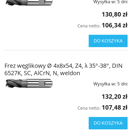
Wysyłka w:
5 dni
130,80 zł
106,34 zł
Cena netto:
DO KOSZYKA
Frez węglikowy Ø 4x8x54, Z4, λ 35°-38°, DIN
6527K, SC, AlCrN, N, weldon
Wysyłka w:
5 dni
132,20 zł
107,48 zł
Cena netto:
DO KOSZYKA