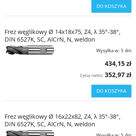
DO KOSZYKA
Frez węglikowy Ø 14x18x75, Z4, λ 35°-38°,
DIN 6527K, SC, AlCrN, N, weldon
Wysyłka w:
5 dni
434,15 zł
352,97 zł
Cena netto:
DO KOSZYKA
Frez węglikowy Ø 16x22x82, Z4, λ 35°-38°,
DIN 6527K, SC, AlCrN, N, weldon
Wysyłka w:
5 dni