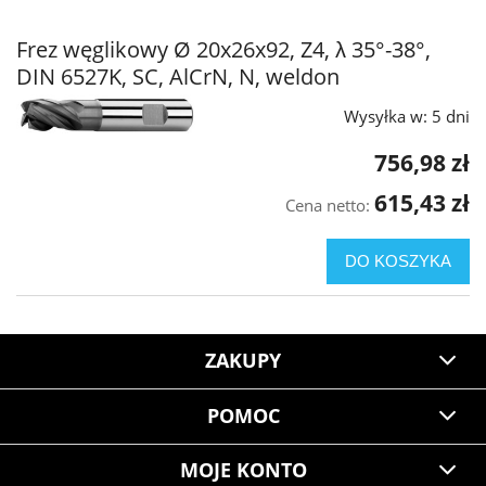
Frez węglikowy Ø 20x26x92, Z4, λ 35°-38°,
DIN 6527K, SC, AlCrN, N, weldon
Wysyłka w:
5 dni
756,98 zł
615,43 zł
Cena netto:
DO KOSZYKA
ZAKUPY
POMOC
MOJE KONTO