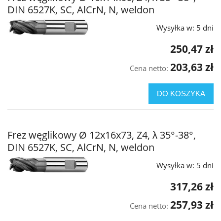
DIN 6527K, SC, AlCrN, N, weldon
Wysyłka w:
5 dni
250,47 zł
203,63 zł
Cena netto:
DO KOSZYKA
Frez węglikowy Ø 12x16x73, Z4, λ 35°-38°,
DIN 6527K, SC, AlCrN, N, weldon
Wysyłka w:
5 dni
317,26 zł
257,93 zł
Cena netto: