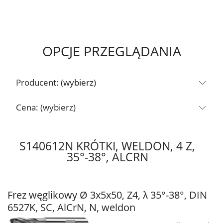
OPCJE PRZEGLĄDANIA
Producent: (wybierz)
Cena: (wybierz)
S140612N KRÓTKI, WELDON, 4 Z,
35°-38°, ALCRN
Frez węglikowy Ø 3x5x50, Z4, λ 35°-38°, DIN
6527K, SC, AlCrN, N, weldon