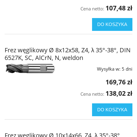
107,48 zł
Cena netto:
DO KOSZYKA
Frez węglikowy Ø 8x12x58, Z4, λ 35°-38°, DIN
6527K, SC, AlCrN, N, weldon
Wysyłka w:
5 dni
169,76 zł
138,02 zł
Cena netto:
DO KOSZYKA
Frez węglikowy Ø 10x14x66, Z4, λ 35°-38°,