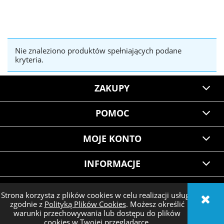
Nie znaleziono produktów spełniających podane
kryteria.
ZAKUPY
POMOC
MOJE KONTO
INFORMACJE
Strona korzysta z plików cookies w celu realizacji usług i
zgodnie z
Polityką Plików Cookies
. Możesz określić
POKAŻ PEŁNĄ WERSJĘ STRONY
warunki przechowywania lub dostępu do plików
cookies w Twojej przeglądarce.