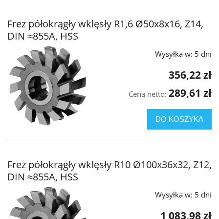
Frez półokrągły wklęsły R1,6 Ø50x8x16, Z14,
DIN ≈855A, HSS
Wysyłka w:
5 dni
356,22 zł
289,61 zł
Cena netto:
DO KOSZYKA
Frez półokrągły wklęsły R10 Ø100x36x32, Z12,
DIN ≈855A, HSS
Wysyłka w:
5 dni
1 083,98 zł