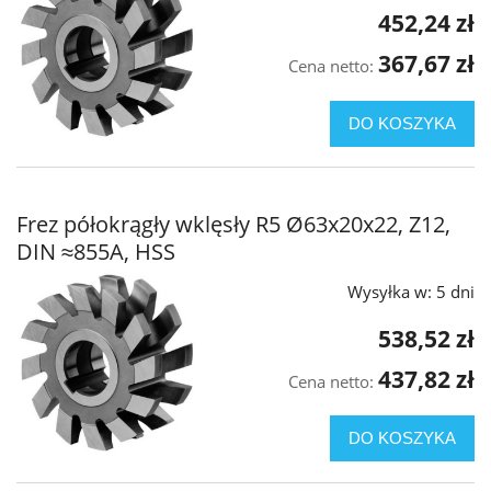
452,24 zł
367,67 zł
Cena netto:
DO KOSZYKA
Frez półokrągły wklęsły R5 Ø63x20x22, Z12,
DIN ≈855A, HSS
Wysyłka w:
5 dni
538,52 zł
437,82 zł
Cena netto:
DO KOSZYKA