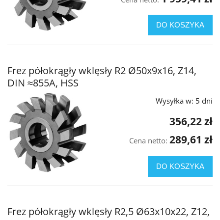
DO KOSZYKA
Frez półokrągły wklęsły R2 Ø50x9x16, Z14,
DIN ≈855A, HSS
Wysyłka w:
5 dni
356,22 zł
289,61 zł
Cena netto:
DO KOSZYKA
Frez półokrągły wklęsły R2,5 Ø63x10x22, Z12,