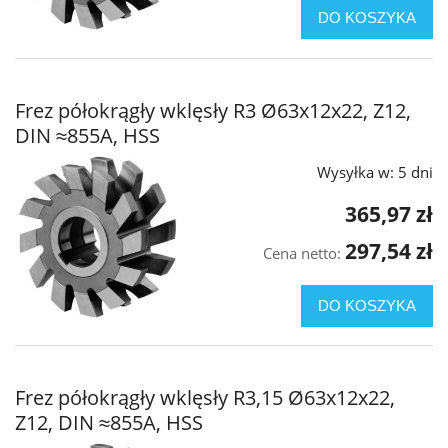
DO KOSZYKA
Frez półokrągły wklęsły R3 Ø63x12x22, Z12,
DIN ≈855A, HSS
Wysyłka w:
5 dni
365,97 zł
297,54 zł
Cena netto:
DO KOSZYKA
Frez półokrągły wklęsły R3,15 Ø63x12x22,
Z12, DIN ≈855A, HSS