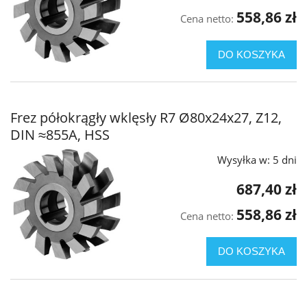
558,86 zł
Cena netto:
DO KOSZYKA
Frez półokrągły wklęsły R7 Ø80x24x27, Z12,
DIN ≈855A, HSS
Wysyłka w:
5 dni
687,40 zł
558,86 zł
Cena netto:
DO KOSZYKA