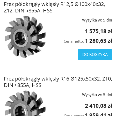
Frez półokrągły wklęsły R12,5 Ø100x40x32,
Z12, DIN ≈855A, HSS
Wysyłka w:
5 dni
1 575,18 zł
1 280,63 zł
Cena netto:
DO KOSZYKA
Frez półokrągły wklęsły R16 Ø125x50x32, Z10,
DIN ≈855A, HSS
Wysyłka w:
5 dni
2 410,08 zł
1 959,41 zł
Cena netto: