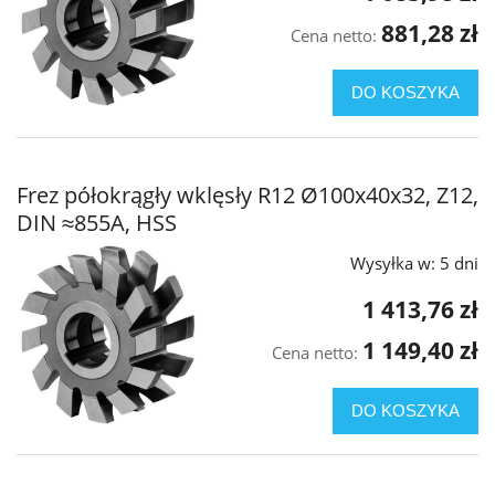
881,28 zł
Cena netto:
DO KOSZYKA
Frez półokrągły wklęsły R12 Ø100x40x32, Z12,
DIN ≈855A, HSS
Wysyłka w:
5 dni
1 413,76 zł
1 149,40 zł
Cena netto:
DO KOSZYKA