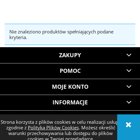
Nie znaleziono produktów spełniających podane
kryteria.
ZAKUPY
POMOC
MOJE KONTO
INFORMACJE
Strona korzysta z plików cookies w celu realizacji usług i
zgodnie z
Polityką Plików Cookies
. Możesz określić
POKAŻ PEŁNĄ WERSJĘ STRONY
warunki przechowywania lub dostępu do plików
cookies w Twojej przeglądarce.