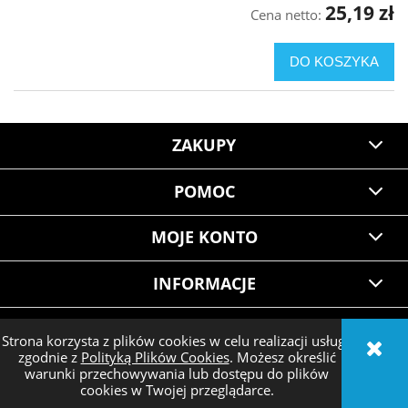
25,19 zł
Cena netto:
DO KOSZYKA
ZAKUPY
POMOC
MOJE KONTO
INFORMACJE
Strona korzysta z plików cookies w celu realizacji usług i
zgodnie z
Polityką Plików Cookies
. Możesz określić
POKAŻ PEŁNĄ WERSJĘ STRONY
warunki przechowywania lub dostępu do plików
cookies w Twojej przeglądarce.
Sklep internetowy Shoper.pl