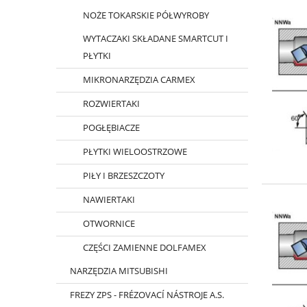
NOŻE TOKARSKIE PÓŁWYROBY
WYTACZAKI SKŁADANE SMARTCUT I
PŁYTKI
MIKRONARZĘDZIA CARMEX
ROZWIERTAKI
POGŁĘBIACZE
PŁYTKI WIELOOSTRZOWE
PIŁY I BRZESZCZOTY
NAWIERTAKI
OTWORNICE
CZĘŚCI ZAMIENNE DOLFAMEX
NARZĘDZIA MITSUBISHI
FREZY ZPS - FRÉZOVACÍ NÁSTROJE A.S.