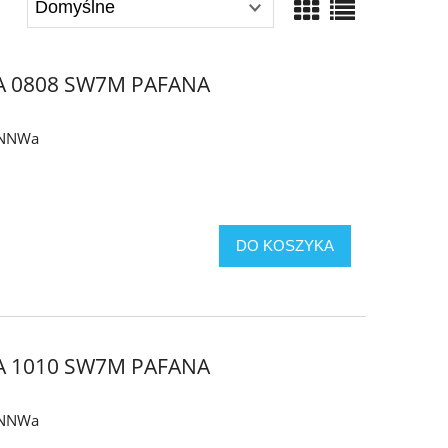
A 0808 SW7M PAFANA
y NNWa
DO KOSZYKA
A 1010 SW7M PAFANA
y NNWa